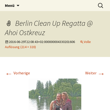
Springe
Suche
AHOI OSTKREUZ
Menü
zum
nach:
Inhalt
Berlin Clean Up Regatta @
Ahoi Ostkreuz
2016-06-29T22:08:43+02:000000004330201606
Volle
Auflösung (214 × 320)
←
→
Vorherige
Weiter