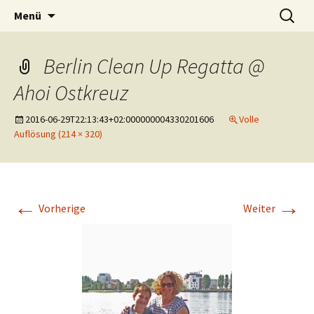
Springe
Suche
AHOI OSTKREUZ
Menü
zum
nach:
Inhalt
Berlin Clean Up Regatta @
Ahoi Ostkreuz
2016-06-29T22:13:43+02:000000004330201606
Volle
Auflösung (214 × 320)
←
→
Vorherige
Weiter